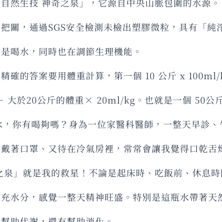
自然生技 神奇之泉」，它源自中央山脈包圍的水源。
把關，通過SGS安全檢測未檢出塑膠微粒，具有「純
僅是喝水，同時也在調節生理機能。
的答案要用體重計算，第一個 10 公斤 x 100ml/k
g ＋ 大於20公斤的體重× 20ml/kg。也就是一個 50公
 的水，你有喝夠嗎？身為一位家醫科醫師，一整天早診
、戴著口罩、又待在冷氣房裡，常常會讓我覺得口乾舌
之泉」就是我的救星！不論是起床時、吃飯前、休息時
補充水分，感覺一整天精神旺盛。特別是這瓶水帶著天
以幫助代謝，還有幫助消化。