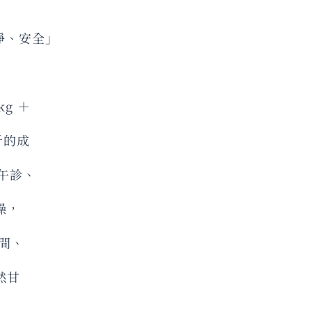
淨、安全」
g ＋
斤的成
、午診、
燥，
間、
然甘